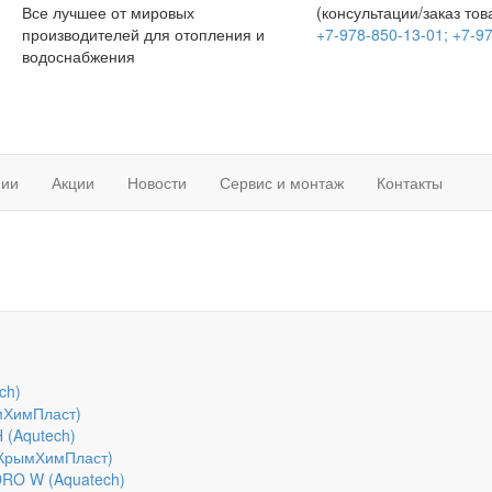
Все лучшее от мировых
(консультации/заказ тов
производителей для отопления и
+7-978-850-13-01;
+7-97
водоснабжения
нии
Акции
Новости
Сервис и монтаж
Контакты
ch)
мХимПласт)
 (Aqutech)
(КрымХимПласт)
DRO W (Aquatech)