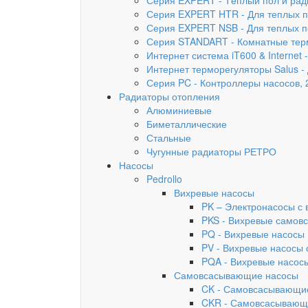
Серия EXPERT - Тёплый пол и рад
Серия EXPERT HTR - Для теплых п
Серия EXPERT NSB - Для теплых п
Серия STANDART - Комнатные тер
Интернет система iT600 & Interne
Интернет терморегуляторы Salus -
Серия PC - Контроллеры насосов, 2
Радиаторы отопления
Алюминиевые
Биметаллические
Стальные
Чугунные радиаторы РЕТРО
Насосы
Pedrollo
Вихревые насосы
PK – Электронасосы с
PKS - Вихревые самов
PQ - Вихревые насосы
PV - Вихревые насосы 
PQA - Вихревые насосы
Самовсасывающие насосы
CK - Самовсасывающие
CKR - Самовсасывающи