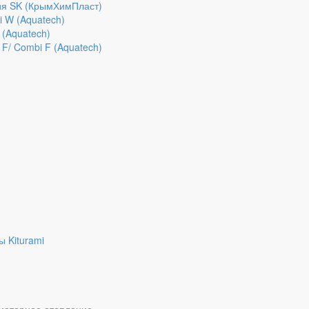
рия SK (КрымХимПласт)
 W (Aquatech)
(Aquatech)
F/ Combi F (Aquatech)
)
 Kiturami