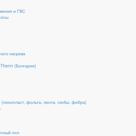
бжения и ГВС
сосы
ного нагрева
-Therm (Болгария)
 (пенопласт, фольга, лента, скобы, фибра)
а
еплый пол