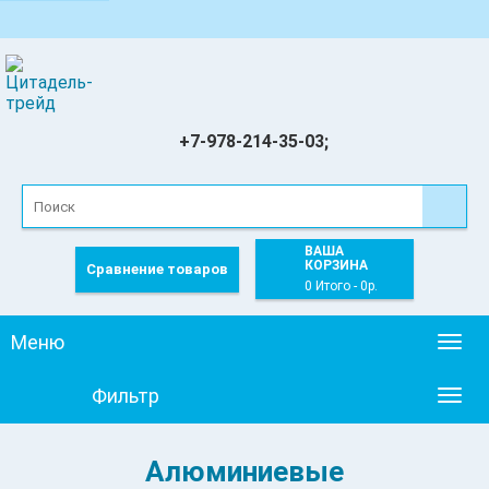
+7-978-214-35-03;
ВАША
КОРЗИНА
Сравнение товаров
0 Итого - 0р.
Меню
Togg
navig
Фильтр
Togg
navig
Алюминиевые