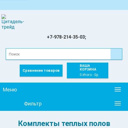
+7-978-214-35-03;
ВАША
КОРЗИНА
Сравнение товаров
0 Итого - 0р.
Меню
Togg
navig
Фильтр
Togg
navig
Комплекты теплых полов