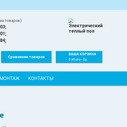
аз товаров):
03;
01;
84;
ВАША КОРЗИНА
Сравнение товаров
0 Итого - 0р.
 МОНТАЖ
КОНТАКТЫ
е