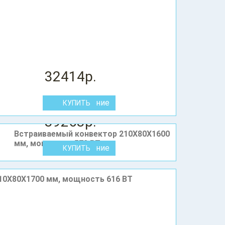
32414р.
В сравнение
39263р.
Встраиваемый конвектор 210X80Х1600
мм, мощность 572 ВТ
В сравнение
10X80Х1700 мм, мощность 616 ВТ