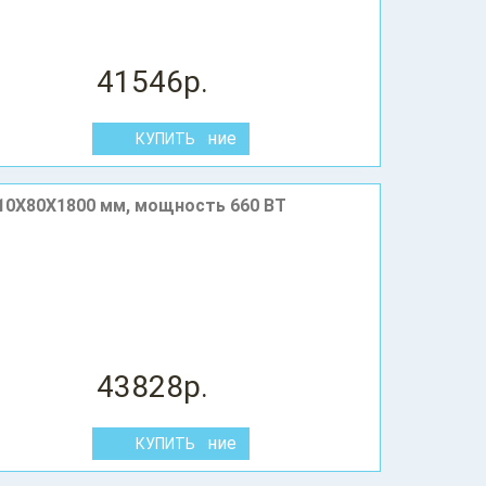
41546р.
В сравнение
10X80Х1800 мм, мощность 660 ВТ
43828р.
В сравнение