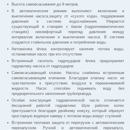
Высота самовсасывания до 9 метров.
В автоматическом режиме выполняют: включение и
выключение насоса,защиту от «сухого хода», поддержание
давления в системе водоснабжения. Убирается
существующий в станциях с баком (гидропневматических
станциях) некомфортный перепад давления между
интервалом включения и выключения насоса. В системе
создается стабильное давление и потребление воды.
Автоматика блока контролирует наличие потока воды,
останавливая насос при его отсутствии
Встроенный гаситель гидроударов блока предохраняет
гидравлику насоса от гидроударов
Самовсасывающий клапан. Насосы снабжены встроенным
самовсасывающим клапаном. Благодаря клапану насос не
чувствителен к присутствию воздуха в перекачиваемой
жидкости. Насос способен поднимать воду без
предварительного заполнения трубопровода.
Особая конструкция гидравлической части отличается
бесшумной работой гидравлики. Шум рабочих колес
приглушается благодаря двойному кожуху, который образует
просторную водяную камеру с потоком воды вокруг ступеней.
Встроенная тепловая защита от перегрузок с автоматическим
перезапуском. Ручной и автоматический перезапуск,