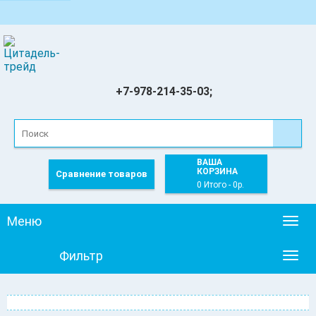
+7-978-214-35-03;
ВАША
КОРЗИНА
Сравнение товаров
0 Итого - 0р.
Меню
Togg
navig
Фильтр
Togg
navig